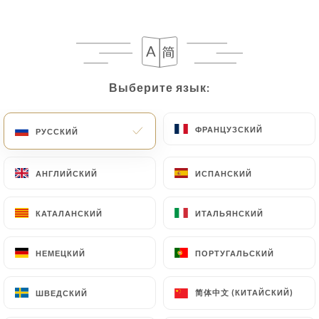
Supplément garniture
4.00€
Frites de patates douces
Выберите язык:
Выберите язык:
5.00€
ФРАНЦУЗСКИЙ
ФРАНЦУЗСКИЙ
РУССКИЙ
РУССКИЙ
Sauce Supplémentaire
Sauce poivre, roquefort, miel passion,
АНГЛИЙСКИЙ
АНГЛИЙСКИЙ
ИСПАНСКИЙ
ИСПАНСКИЙ
champignons
КАТАЛАНСКИЙ
КАТАЛАНСКИЙ
ИТАЛЬЯНСКИЙ
ИТАЛЬЯНСКИЙ
НЕМЕЦКИЙ
НЕМЕЦКИЙ
ПОРТУГАЛЬСКИЙ
ПОРТУГАЛЬСКИЙ
COCKTAILS AVEC ALCOOL
简体中文 (КИТАЙСКИЙ)
简体中文 (КИТАЙСКИЙ)
ШВЕДСКИЙ
ШВЕДСКИЙ
Mojito - 45cl