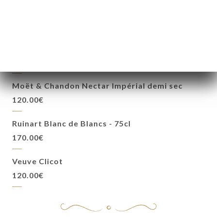
Mercier Gold Brut
60.00€
Moët & Chandon Brut Impérial
90.00€
Moët & Chandon Nectar Impérial demi sec
120.00€
Ruinart Blanc de Blancs - 75cl
170.00€
Veuve Clicot
120.00€