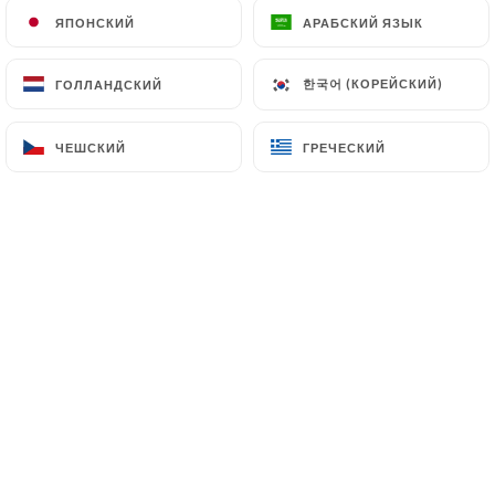
12.00€
ЯПОНСКИЙ
ЯПОНСКИЙ
АРАБСКИЙ ЯЗЫК
АРАБСКИЙ ЯЗЫК
Mojito fruit - 45cl
한국어 (КОРЕЙСКИЙ)
한국어 (КОРЕЙСКИЙ)
ГОЛЛАНДСКИЙ
ГОЛЛАНДСКИЙ
Fraise, mangue, passion
13.00€
ЧЕШСКИЙ
ЧЕШСКИЙ
ГРЕЧЕСКИЙ
ГРЕЧЕСКИЙ
Piña Colada - 40cl
12.00€
Planteur - 25cl
10.00€
Océan - 25cl
Gin, curaçao, sirop de surce de canne, citron
13.00€
Sunshine - 25cl