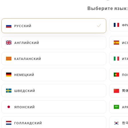
Выберите язык:
Выберите язык:
ФР
ФР
РУССКИЙ
РУССКИЙ
АНГЛИЙСКИЙ
АНГЛИЙСКИЙ
ИС
ИС
КАТАЛАНСКИЙ
КАТАЛАНСКИЙ
ИТ
ИТ
НЕМЕЦКИЙ
НЕМЕЦКИЙ
ПО
ПО
简体
简体
ШВЕДСКИЙ
ШВЕДСКИЙ
ЯПОНСКИЙ
ЯПОНСКИЙ
АР
АР
한국
한국
ГОЛЛАНДСКИЙ
ГОЛЛАНДСКИЙ