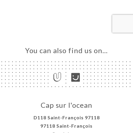
OK
LERY
IEWS
NU
NCH
You can also find us on…
ER
SUR
CEAN
TACT
Cap sur l'ocean
D118 Saint-François 97118
97118 Saint-François