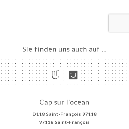
ART
VIEREN
ERIE
RTUNG
NÜ
NCH
Sie finden uns auch auf …
 CAP
'OCEAN
TAKT
Cap sur l'ocean
D118 Saint-François 97118
97118 Saint-François