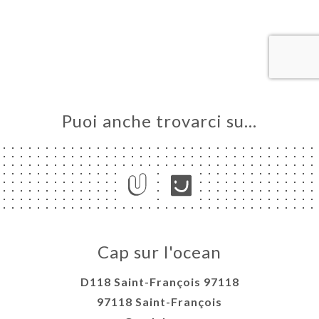
LE
NOTA
ERIA
SIONE
NU
NCH
Puoi anche trovarci su…
 CAP
AN
ATTO
Cap sur l'ocean
D118 Saint-François 97118
97118 Saint-François