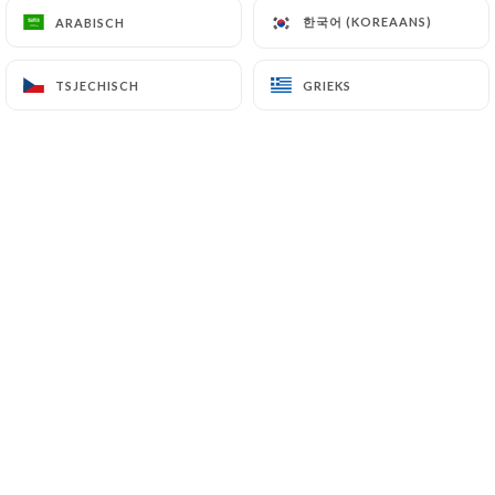
D118 Saint-François 97118
한국어 (KOREAANS)
한국어 (KOREAANS)
ARABISCH
ARABISCH
97118 Saint-François Guadeloupe
TSJECHISCH
TSJECHISCH
GRIEKS
GRIEKS
+590590901507
Naam
E-mail
Telefoonnummer