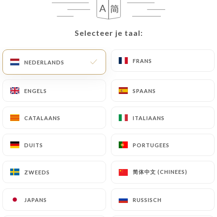
NL
MENU
Selecteer je taal:
Selecteer je taal:
FRANS
FRANS
NEDERLANDS
NEDERLANDS
/
HOME
CONTACT
ENGELS
ENGELS
SPAANS
SPAANS
Contact
CATALAANS
CATALAANS
ITALIAANS
ITALIAANS
DUITS
DUITS
PORTUGEES
PORTUGEES
简体中文 (CHINEES)
简体中文 (CHINEES)
ZWEEDS
ZWEEDS
Cap sur l'ocean
JAPANS
JAPANS
RUSSISCH
RUSSISCH