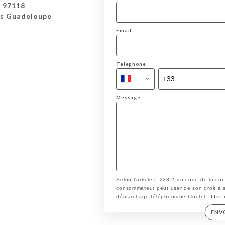
s 97118
is Guadeloupe
Email
Telephone
Message
Selon l'article L.223-2 du code de la co
consommateur peut user de son droit à s'i
bloct
démarchage téléphonique bloctel :
ENV