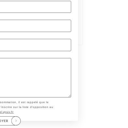
nsommation, il est rappelé que le
nscrire sur la liste d'opposition au
el.gouv.fr
OYER