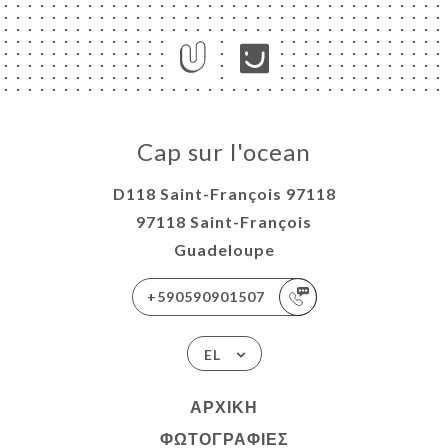
ΙΚΉ
Cap sur l'ocean
ΤΗΣΗ
ΡΑΦΊΕΣ
D118 Saint-François 97118
ΤΙΚΉ
97118 Saint-François
Guadeloupe
ΝΟΎ
NCH
+590590901507
CAP
OCEAN
EL
ΑΦΉ
ΑΡΧΙΚΉ
ΦΩΤΟΓΡΑΦΊΕΣ