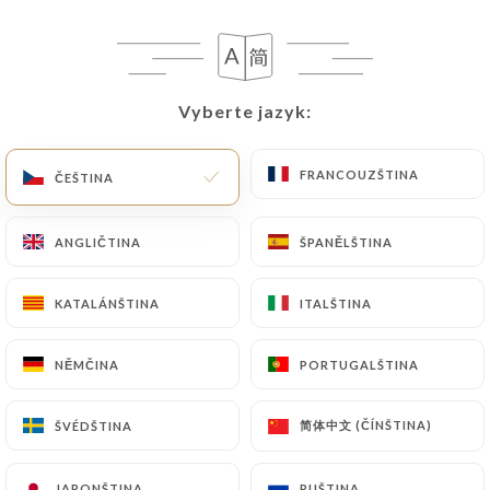
Vyberte jazyk:
Vyberte jazyk:
FRANCOUZŠTINA
FRANCOUZŠTINA
ČEŠTINA
ČEŠTINA
654 RECENZE
ANGLIČTINA
ANGLIČTINA
ŠPANĚLŠTINA
ŠPANĚLŠTINA
RESTAURANT BISTRONOMIQUE CRÉOLE
KATALÁNŠTINA
KATALÁNŠTINA
ITALŠTINA
ITALŠTINA
D118 Saint-François 97118
97118 Saint-François Guadeloupe
NĚMČINA
NĚMČINA
PORTUGALŠTINA
PORTUGALŠTINA
简体中文 (ČÍNŠTINA)
简体中文 (ČÍNŠTINA)
ŠVÉDŠTINA
ŠVÉDŠTINA
Kdo jsme?
JAPONŠTINA
JAPONŠTINA
RUŠTINA
RUŠTINA