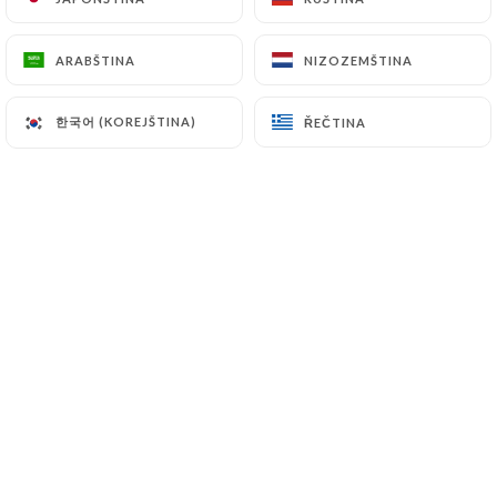
ARABŠTINA
ARABŠTINA
NIZOZEMŠTINA
NIZOZEMŠTINA
La vue panoramique ajoute une touche
magique à votre repas, que ce soit sur
한국어 (KOREJŠTINA)
한국어 (KOREJŠTINA)
ŘEČTINA
ŘEČTINA
l'océan scintillant, les montagnes
verdoyantes ou la ville animée en
contrebas. La décoration intérieure
reflète l'esprit chaleureux et vibrant
des îles, avec des couleurs vives, des
matériaux naturels et des touches
artisanales locales.
Que vous y veniez pour une occasion
spéciale ou simplement pour savourer
un moment agréable, ce restaurant